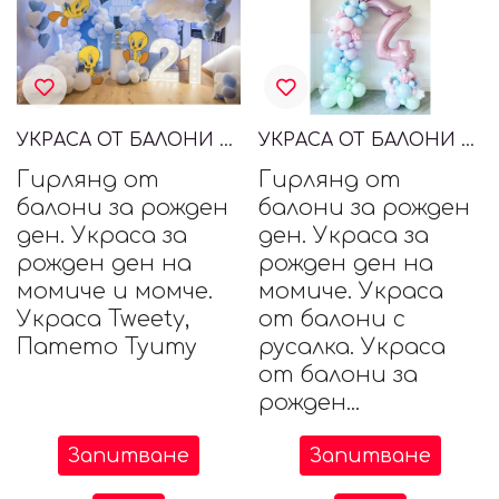
УКРАСА ОТ БАЛОНИ С ПАТЕТО ТУИТИ, TWEETY
УКРАСА ОТ БАЛОНИ ЗА МОМИЧЕ С РУСАЛКА
Гирлянд от
Гирлянд от
балони за рожден
балони за рожден
ден. Украса за
ден. Украса за
рожден ден на
рожден ден на
момиче и момче.
момиче. Украса
Украса Tweety,
от балони с
Патето Туиту
русалка. Украса
от балони за
рожден...
Запитване
Запитване