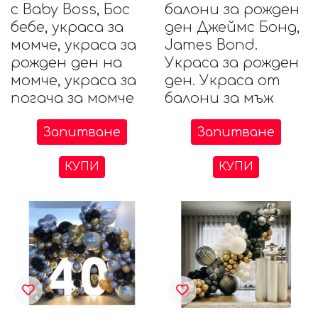
с Baby Boss, Бос
балони за рожден
бебе, украса за
ден Джеймс Бонд,
момче, украса за
James Bond.
рожден ден на
Украса за рожден
момче, украса за
ден. Украса от
погача за момче
балони за мъж
Запитване
Запитване
КУПИ
КУПИ