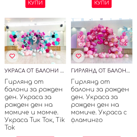
КУПИ
КУПИ
УКРАСА ОТ БАЛОНИ ТИК ТОК, TIK TOK
ГИРЛЯНД ОТ БАЛОНИ ЗА МОМИЧЕ С ФЛАМИНГО
Гирлянд от
Гирлянд от
балони за рожден
балони за рожден
ден. Украса за
ден. Украса за
рожден ден на
рожден ден на
момиче и момче.
момиче. Украса с
Украса Тик Ток, Tik
фламинго
Tok