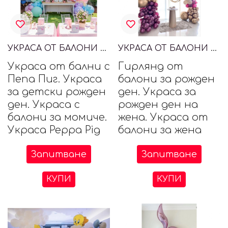
УКРАСА ОТ БАЛОНИ С PEPPA PIG, ПЕПА ПИГ
УКРАСА ОТ БАЛОНИ ЗА РОЖДЕН ДЕН НА ЖЕНА
Украса от бални с
Гирлянд от
Пепа Пиг. Украса
балони за рожден
за детски рожден
ден. Украса за
ден. Украса с
рожден ден на
балони за момиче.
жена. Украса от
Украса Peppa Pig
балони за жена
Запитване
Запитване
КУПИ
КУПИ