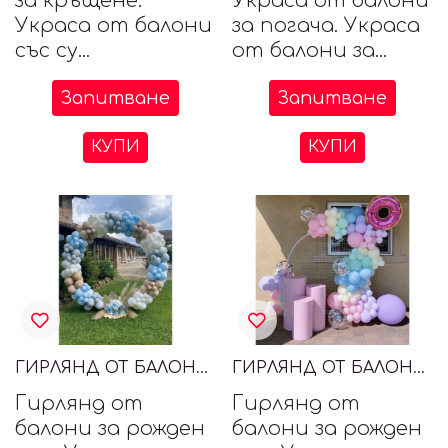
за кръщене.
Украса от балони
Украса от балони
за погача. Украса
със су...
от балони за...
Запитване
Запитване
КУПИ
КУПИ
ГИРЛЯНД ОТ БАЛОНИ СЪС СУХИ ЦЕТЯ
ГИРЛЯНД ОТ БАЛОНИ ЗА МОМИЧЕ
Гирлянд от
Гирлянд от
балони за рожден
балони за рожден