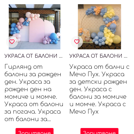
УКРАСА ОТ БАЛОНИ ЗА РОЖДЕН ДЕН
УКРАСА ОТ БАЛОНИ С МЕЧО ПУХ
Гирлянд от
Украса от бални с
балони за рожден
Мечо Пух. Украса
ден. Украса за
за детски рожден
рожден ден на
ден. Украса с
момиче и момче.
балони за момиче
Украса от балони
и момче. Украса с
за погача. Украса
Мечо Пух
от балони за...
Запитване
Запитване