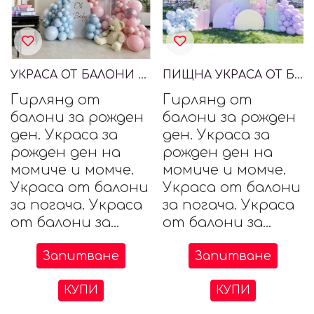
УКРАСА ОТ БАЛОНИ ЗА ПОСРЕЩАНЕ НА БЕБЕ
ПИЩНА УКРАСА ОТ БАЛОНИ
Гирлянд от
Гирлянд от
балони за рожден
балони за рожден
ден. Украса за
ден. Украса за
рожден ден на
рожден ден на
момиче и момче.
момиче и момче.
Украса от балони
Украса от балони
за погача. Украса
за погача. Украса
от балони за...
от балони за...
Запитване
Запитване
КУПИ
КУПИ