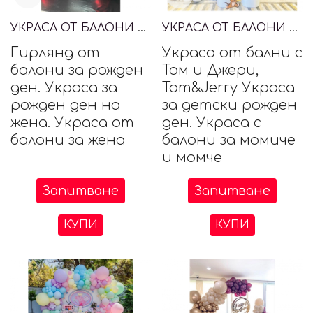
УКРАСА ОТ БАЛОНИ ЗА РОЖДЕН ДЕН НА ЖЕНА
УКРАСА ОТ БАЛОНИ С ТОМ И ДЖЕРИ, TOM&JERRY
Гирлянд от
Украса от бални с
балони за рожден
Том и Джери,
ден. Украса за
Tom&Jerry Украса
рожден ден на
за детски рожден
жена. Украса от
ден. Украса с
балони за жена
балони за момиче
и момче
Запитване
Запитване
КУПИ
КУПИ