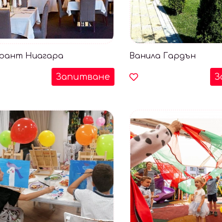
рант Ниагара
Ванила Гардън
Запитване
З