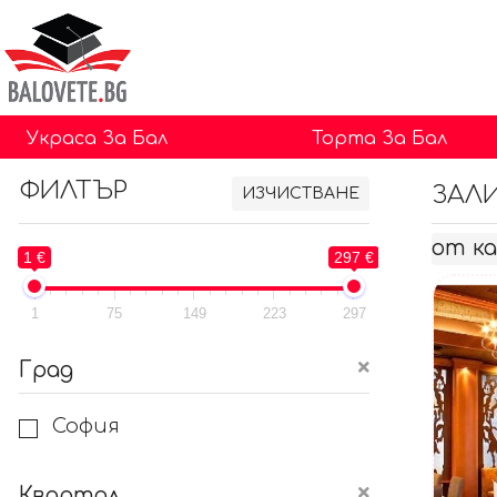
Украса За Бал
Торта За Бал
ФИЛТЪР
ЗАЛ
ИЗЧИСТВАНЕ
от к
1 €
297 €
1
75
149
223
297
Град
София
Квартал