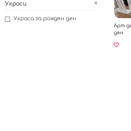
Украси
Украса за рожден ден
Арт д
ден