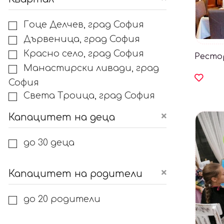
Гоце Делчев, град София
Дървеница, град София
Красно село, град София
Ресто
Манастирски ливади, град
София
Света Троица, град София
Слатина, град София
Капацитет на деца
до 30 деца
Капацитет на родители
до 20 родители