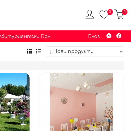
0
0
 Абитуриентски Бал
Блог