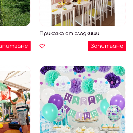
Приказка от сладкиши
апитване
Запитване