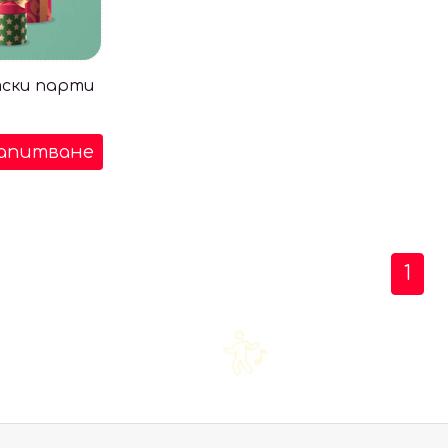
тски парти
апитване
1