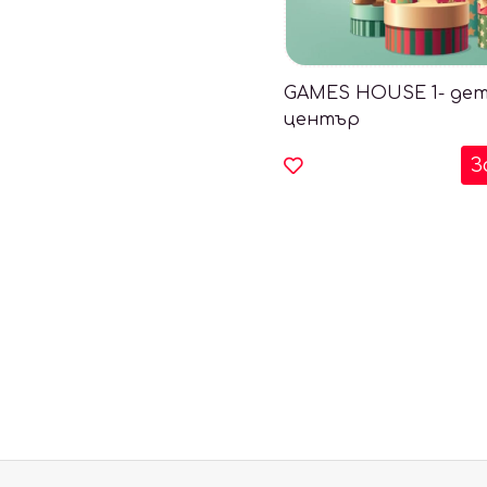
GAMES HOUSE 1- де
център
З