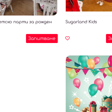
етско парти за рожден
Sugarland Kids
Запитване
З