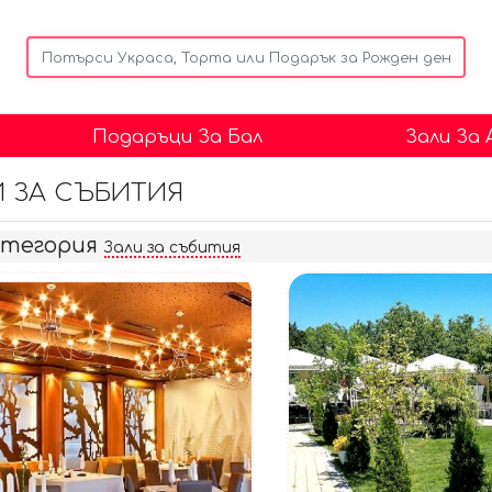
Подаръци За Бал
Зали За
И ЗА СЪБИТИЯ
атегория
Зали за събития