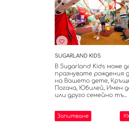
SUGARLAND KIDS
В Sugarland Kids може д
празнувате рождения 
на Вашето дете, Кръще
Погача, Юбилей, Имен 
или друго семейно тъ...
Запитване
К