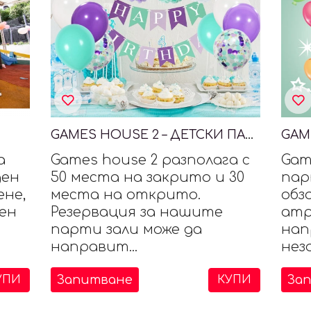
GAMES HOUSE 2 – ДЕТСКИ ПАРТИ ЦЕНТЪР
а
Games house 2 разполага с
Gam
ден
50 места на закрито и 30
пар
не,
места на открито.
обз
ден
Резервация за нашите
атр
парти зали може да
нап
направит...
неза
Запитване
За
УПИ
КУПИ