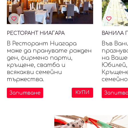
РЕСТОРАНТ НИАГАРА
ВАНИЛА 
В Ресторант Ниагара
Във Ван
може да пранувате рожден
празнув
ден, фирмено парти,
на Ваше
кръщене, сватба и
Юбилей,
всякакви семейни
Кръщене
тържества.
семейно 
Запитване
Запитв
КУПИ