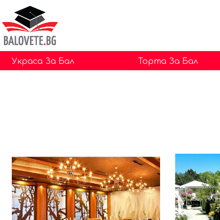
Украса За Бал
Торта За Бал