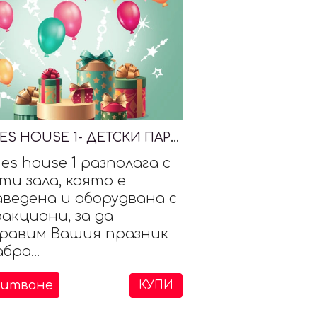
GAMES HOUSE 1- ДЕТСКИ ПАРТИ ЦЕНТЪР
es house 1 разполага с
ти зала, която е
аведена и оборудвана с
акциони, за да
равим Вашия празник
бра...
питване
КУПИ