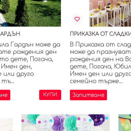
ГАРДЪН
ПРИКАЗКА ОТ СЛАД
ила Гардън може да
В Приказка от сла
ате рождения ден
може да празнуват
то дете, Погача,
рождения ден на 
 Имен ден,
дете, Погача, Юбил
 или друго
Имен ден или друг
тъ...
семейно търже...
ане
Запитване
КУПИ