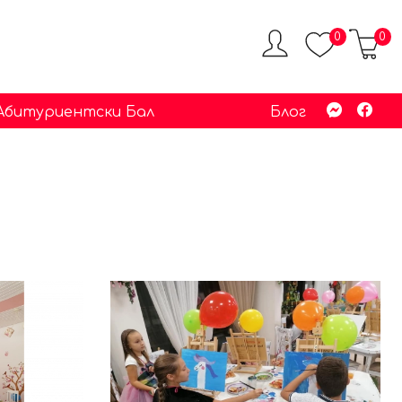
0
0
 Абитуриентски Бал
Блог