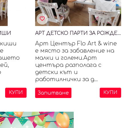
КИШИ
АРТ ДЕТСКО ПАРТИ ЗА РОЖДЕН ДЕН
дкиши
Арт Център Flo Art & wine
е
е място за забавление на
Вашето
малки и големи.Арт
ей,
центъра разполага с
о
детски кът и
работилнички за д...
Запитване
КУПИ
КУПИ