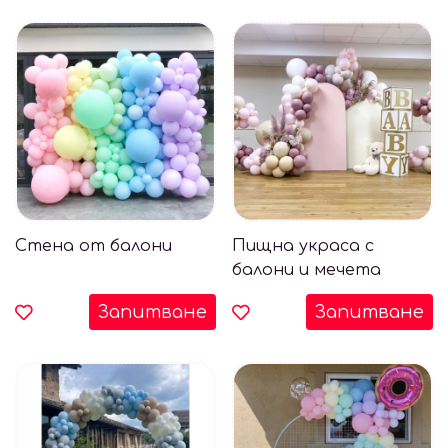
Стена от балони
Пищна украса с
балони и мечета
Запитване
Запитване