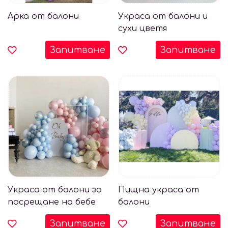
Арка от балони
Украса от балони и
сухи цветя
Запитване
Запитване
Украса от балони за
Пищна украса от
посрещане на бебе
балони
Запитване
Запитване