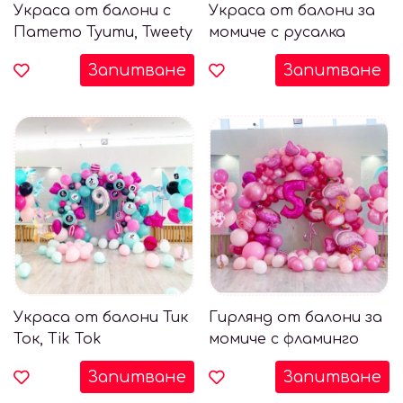
Украса от балони с
Украса от балони за
Патето Туити, Tweety
момиче с русалка
Запитване
Запитване
Украса от балони Тик
Гирлянд от балони за
Ток, Tik Tok
момиче с фламинго
Запитване
Запитване