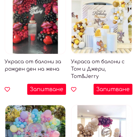
Украса от балони за
Украса от балони с
рожден ден на жена
Том и Джери,
Tom&Jerry
Запитване
Запитване