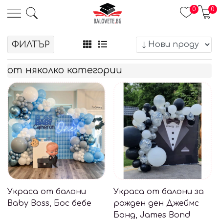
0
0
ФИЛТЪР
от няколко категории
ерои
 бебето
Украса от балони
Украса от балони за
Baby Boss, Бос бебе
рожден ден Джеймс
Бонд, James Bond