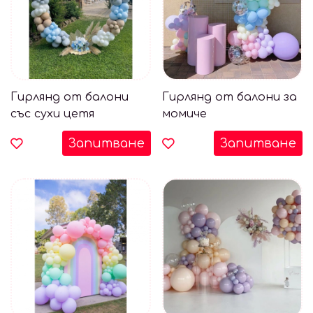
Гирлянд от балони
Гирлянд от балони за
със сухи цетя
момиче
Запитване
Запитване