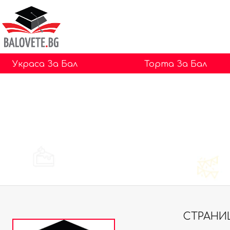
Украса За Бал
Торта За Бал
СТРАНИ