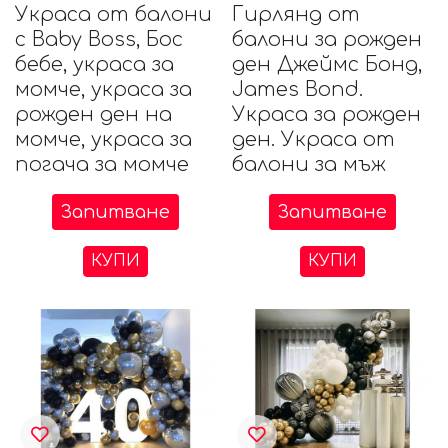
Украса от балони
Гирлянд от
с Baby Boss, Бос
балони за рожден
бебе, украса за
ден Джеймс Бонд,
момче, украса за
James Bond.
рожден ден на
Украса за рожден
момче, украса за
ден. Украса от
погача за момче
балони за мъж
Запитване
Запитване
КУПИ
КУПИ