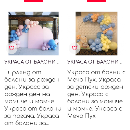
УКРАСА ОТ БАЛОНИ ЗА РОЖДЕН ДЕН
УКРАСА ОТ БАЛОНИ С МЕЧО ПУХ
Гирлянд от
Украса от бални с
балони за рожден
Мечо Пух. Украса
ден. Украса за
за детски рожден
рожден ден на
ден. Украса с
момиче и момче.
балони за момиче
Украса от балони
и момче. Украса с
за погача. Украса
Мечо Пух
от балони за...