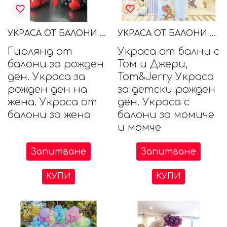
УКРАСА ОТ БАЛОНИ ЗА РОЖДЕН ДЕН НА ЖЕНА
УКРАСА ОТ БАЛОНИ С ТОМ И ДЖЕРИ, TOM&JERRY
Гирлянд от
Украса от бални с
балони за рожден
Том и Джери,
ден. Украса за
Tom&Jerry Украса
рожден ден на
за детски рожден
жена. Украса от
ден. Украса с
балони за жена
балони за момиче
и момче
Запитване
Запитване
КУПИ
КУПИ