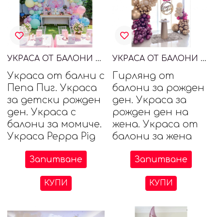
УКРАСА ОТ БАЛОНИ С PEPPA PIG, ПЕПА ПИГ
УКРАСА ОТ БАЛОНИ ЗА РОЖДЕН ДЕН НА ЖЕНА
Украса от бални с
Гирлянд от
Пепа Пиг. Украса
балони за рожден
за детски рожден
ден. Украса за
ден. Украса с
рожден ден на
балони за момиче.
жена. Украса от
Украса Peppa Pig
балони за жена
Запитване
Запитване
КУПИ
КУПИ