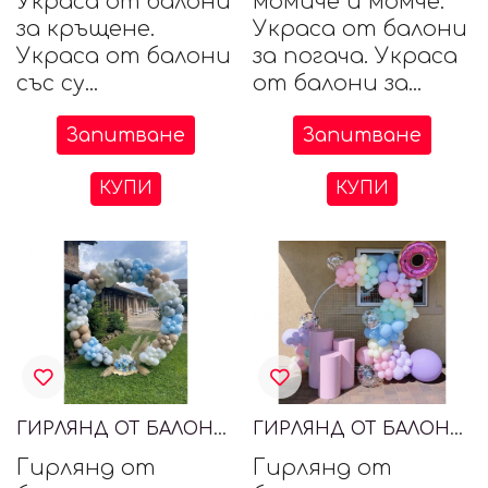
Украса от балони
момиче и момче.
за кръщене.
Украса от балони
Украса от балони
за погача. Украса
със су...
от балони за...
Запитване
Запитване
КУПИ
КУПИ
ГИРЛЯНД ОТ БАЛОНИ СЪС СУХИ ЦЕТЯ
ГИРЛЯНД ОТ БАЛОНИ ЗА МОМИЧЕ
Гирлянд от
Гирлянд от