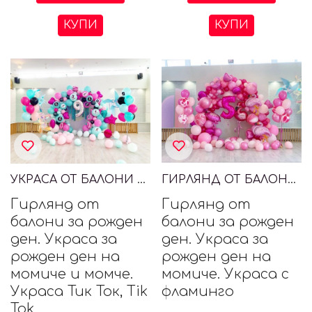
КУПИ
КУПИ
УКРАСА ОТ БАЛОНИ ТИК ТОК, TIK TOK
ГИРЛЯНД ОТ БАЛОНИ ЗА МОМИЧЕ С ФЛАМИНГО
Гирлянд от
Гирлянд от
балони за рожден
балони за рожден
ден. Украса за
ден. Украса за
рожден ден на
рожден ден на
момиче и момче.
момиче. Украса с
Украса Тик Ток, Tik
фламинго
Tok