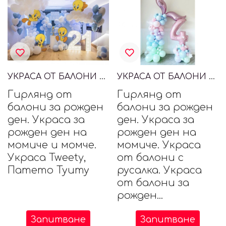
УКРАСА ОТ БАЛОНИ С ПАТЕТО ТУИТИ, TWEETY
УКРАСА ОТ БАЛОНИ ЗА МОМИЧЕ С РУСАЛКА
Гирлянд от
Гирлянд от
балони за рожден
балони за рожден
ден. Украса за
ден. Украса за
рожден ден на
рожден ден на
момиче и момче.
момиче. Украса
Украса Tweety,
от балони с
Патето Туиту
русалка. Украса
от балони за
рожден...
Запитване
Запитване