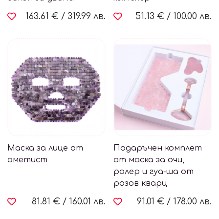
163.61 €
/
319.99 лв.
51.13 €
/
100.00 лв.
Маска за лице от
Подаръчен комплет
аметист
от маска за очи,
ролер и гуа-ша от
розов кварц
81.81 €
/
160.01 лв.
91.01 €
/
178.00 лв.