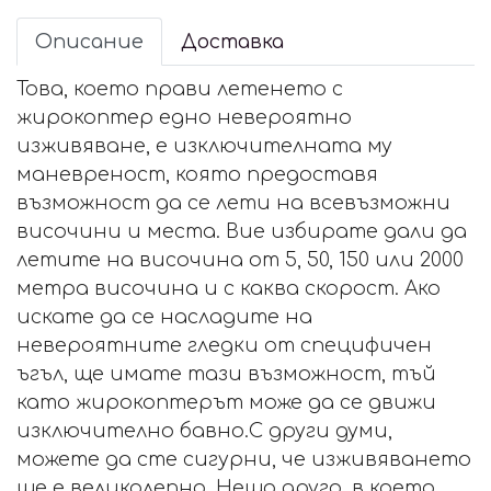
Описание
Доставка
Това, което прави летенето с
жирокоптер едно невероятно
изживяване, е изключителната му
маневреност, която предоставя
възможност да се лети на всевъзможни
височини и места. Вие избирате дали да
летите на височина от 5, 50, 150 или 2000
метра височина и с каква скорост. Ако
искате да се насладите на
невероятните гледки от специфичен
ъгъл, ще имате тази възможност, тъй
като жирокоптерът може да се движи
изключително бавно.С други думи,
можете да сте сигурни, че изживяването
ще е великолепно. Нещо друго, в което