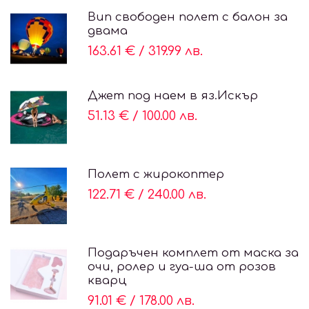
Вип свободен полет с балон за
двама
163.61 €
/
319.99 лв.
Джет под наем в яз.Искър
51.13 €
/
100.00 лв.
Полет с жирокоптер
122.71 €
/
240.00 лв.
Подаръчен комплет от маска за
очи, ролер и гуа-ша от розов
кварц
91.01 €
/
178.00 лв.