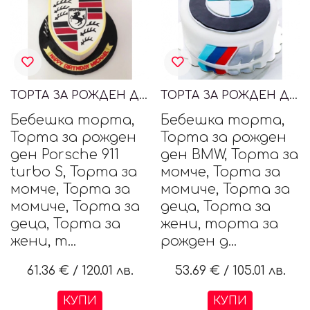
ТОРТА ЗА РОЖДЕН ДЕН PORSCHE
ТОРТА ЗА РОЖДЕН ДЕН BMW ///M
Бебешка торта,
Бебешка торта,
Торта за рожден
Торта за рожден
ден Porsche 911
ден BMW, Торта за
turbo S, Торта за
момче, Торта за
момче, Торта за
момиче, Торта за
момиче, Торта за
деца, Торта за
деца, Торта за
жени, торта за
жени, т...
рожден д...
61.36 €
/
120.01 лв.
53.69 €
/
105.01 лв.
КУПИ
КУПИ