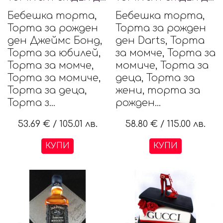
Бебешка торта,
Бебешка торта,
Торта за рожден
Торта за рожден
ден Джеймс Бонд,
ден Darts, Торта
Торта за юбилей,
за момче, Торта за
Торта за момче,
момиче, Торта за
Торта за момиче,
деца, Торта за
Торта за деца,
жени, торта за
Торта з...
рожден...
53.69 €
/
105.01 лв.
58.80 €
/
115.00 лв.
КУПИ
КУПИ