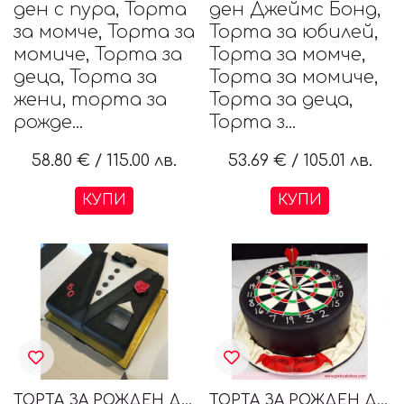
ден с пура, Торта
ден Джеймс Бонд,
за момче, Торта за
Торта за юбилей,
момиче, Торта за
Торта за момче,
деца, Торта за
Торта за момиче,
жени, торта за
Торта за деца,
рожде...
Торта з...
58.80 €
/
115.00 лв.
53.69 €
/
105.01 лв.
КУПИ
КУПИ
ТОРТА ЗА РОЖДЕН ДЕН ДЖЕЙМС БОНД
ТОРТА ЗА РОЖДЕН ДЕН DARTS