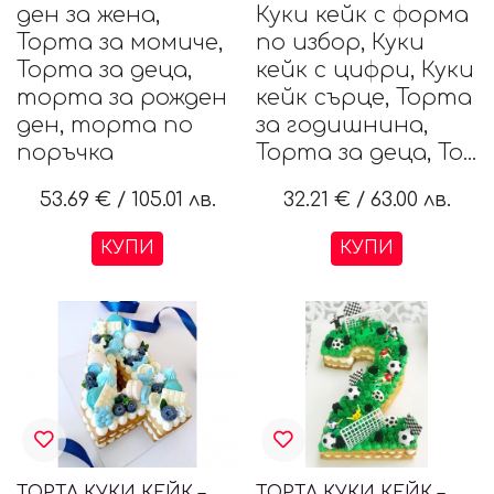
ден за жена,
Куки кейк с форма
Торта за момиче,
по избор, Куки
Торта за деца,
кейк с цифри, Куки
торта за рожден
кейк сърце, Торта
ден, торта по
за годишнина,
поръчка
Торта за деца, То...
53.69 €
/
105.01 лв.
32.21 €
/
63.00 лв.
КУПИ
КУПИ
ТОРТА КУКИ КЕЙК – ЦИФРА 4
ТОРТА КУКИ КЕЙК – ЦИФРА 2