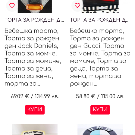
ТОРТА ЗА РОЖДЕН ДЕН JACK DANIELS
ТОРТА ЗА РОЖДЕН ДЕН GUCCI
Бебешка торта,
Бебешка торта,
Торта за рожден
Торта за рожден
ден Jack Daniels,
ден Gucci, Торта
Торта за момче,
за момче, Торта за
Торта за момиче,
момиче, Торта за
Торта за деца,
деца, Торта за
Торта за жени,
жени, торта за
торта за...
рожден...
69.02 €
/
134.99 лв.
58.80 €
/
115.00 лв.
КУПИ
КУПИ