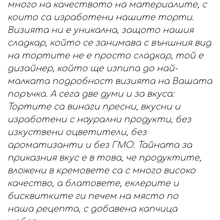
много на качеството на материалите, с
които са изработени нашите торти.
Визията ни е уникална, защото нашия
сладкар, който се занимава с външния вид
на тортите не е просто сладкар, той е
дизайнер, който ще изпипа до най-
малката подробност визията на Вашата
поръчка. А сега две думи и за вкуса:
Тортите са винаги пресни, вкусни и
изработени с наурални продукти, без
изкуствени оцветители, без
ароматизанти и без ГМО. Тайната за
приказния вкус е в това, че продуктите,
вложени в кремовете са с много високо
качество, а блатовете, еклерите и
бисквитките ги печем на място по
наша рецепта, с добавена капчица