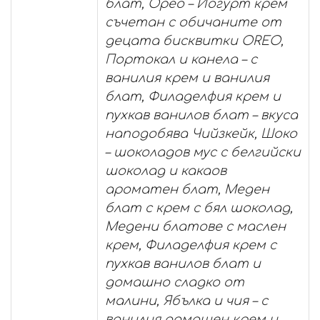
блат, Орео – Йогурт крем
съчетан с обичаните от
децата бисквитки OREO,
Портокал и канела – с
ванилия крем и ванилия
блат, Филаделфия крем и
пухкав ванилов блат – вкуса
наподобява Чийзкейк, Шоко
– шоколадов мус с белгийски
шоколад и какаов
ароматен блат, Меден
блат с крем с бял шоколад,
Медени блатове с маслен
крем, Филаделфия крем с
пухкав ванилов блат и
домашно сладко от
малини, Ябълка и чия – с
ванилия домашен крем и