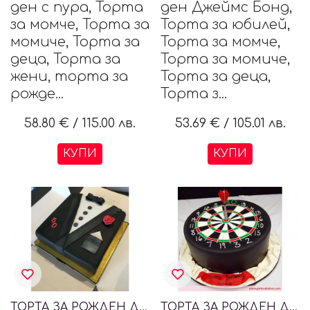
ден с пура, Торта
ден Джеймс Бонд,
за момче, Торта за
Торта за юбилей,
момиче, Торта за
Торта за момче,
деца, Торта за
Торта за момиче,
жени, торта за
Торта за деца,
рожде...
Торта з...
58.80 €
/
115.00 лв.
53.69 €
/
105.01 лв.
КУПИ
КУПИ
ТОРТА ЗА РОЖДЕН ДЕН ДЖЕЙМС БОНД
ТОРТА ЗА РОЖДЕН ДЕН DARTS