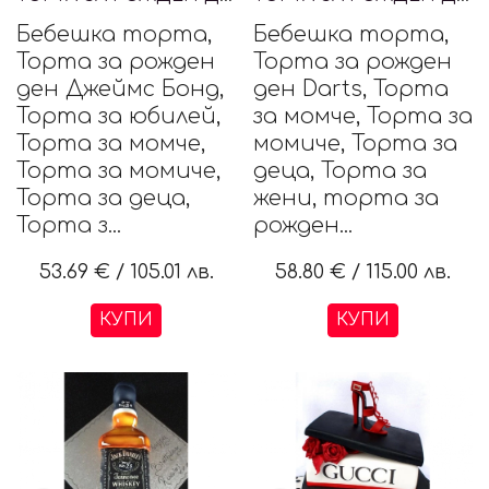
Бебешка торта,
Бебешка торта,
Торта за рожден
Торта за рожден
ден Джеймс Бонд,
ден Darts, Торта
Торта за юбилей,
за момче, Торта за
Торта за момче,
момиче, Торта за
Торта за момиче,
деца, Торта за
Торта за деца,
жени, торта за
Торта з...
рожден...
53.69 €
/
105.01 лв.
58.80 €
/
115.00 лв.
КУПИ
КУПИ