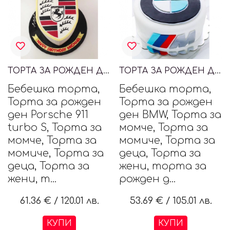
ТОРТА ЗА РОЖДЕН ДЕН PORSCHE
ТОРТА ЗА РОЖДЕН ДЕН BMW ///M
Бебешка торта,
Бебешка торта,
Торта за рожден
Торта за рожден
ден Porsche 911
ден BMW, Торта за
turbo S, Торта за
момче, Торта за
момче, Торта за
момиче, Торта за
момиче, Торта за
деца, Торта за
деца, Торта за
жени, торта за
жени, т...
рожден д...
61.36 €
/
120.01 лв.
53.69 €
/
105.01 лв.
КУПИ
КУПИ