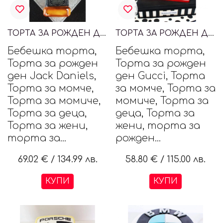
ТОРТА ЗА РОЖДЕН ДЕН JACK DANIELS
ТОРТА ЗА РОЖДЕН ДЕН GUCCI
Бебешка торта,
Бебешка торта,
Торта за рожден
Торта за рожден
ден Jack Daniels,
ден Gucci, Торта
Торта за момче,
за момче, Торта за
Торта за момиче,
момиче, Торта за
Торта за деца,
деца, Торта за
Торта за жени,
жени, торта за
торта за...
рожден...
69.02 €
/
134.99 лв.
58.80 €
/
115.00 лв.
КУПИ
КУПИ