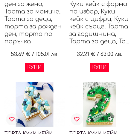
ден за жена,
Куки кейк с форма
Торта за момиче,
по избор, Куки
Торта за деца,
кейк с цифри, Куки
торта за рожден
кейк сърце, Торта
ден, торта по
за годишнина,
поръчка
Торта за деца, То...
53.69 €
/
105.01 лв.
32.21 €
/
63.00 лв.
КУПИ
КУПИ
ТОРТА КУКИ КЕЙК – ЦИФРА 4
ТОРТА КУКИ КЕЙК – ЦИФРА 2