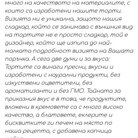
много на качеството на материалите, с
които са изработени нашите торти.
Визията ни е уникална, защото нашия
сладкар, който се занимава с външния вид
на тортите не е просто сладкар, той е
дизайнер, който ще изпипа до най-
малката подробност визията на Вашата
поръчка. А сега две думи и за вкуса:
Тортите са винаги пресни, вкусни и
изработени с наурални продукти, без
изкуствени оцветители, без
ароматизанти и без ГМО. Тайната за
приказния вкус е в това, че продуктите,
вложени в кремовете са с много високо
качество, а блатовете, еклерите и
бисквитките ги печем на място по
наша рецепта, с добавена капчица