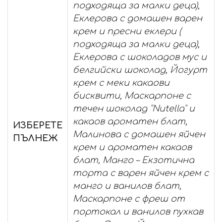
подходяща за малки деца),
Еклерова с домашен варен
крем и пресни еклери (
подходяща за малки деца),
Еклерова с шоколадов мус и
белгийски шоколад, Йогурт
крем с меки какаови
бисквити, Маскарпоне с
течен шоколад "Nutella" и
какаов ароматен блат,
ИЗБЕРЕТЕ
Малинова с домашен яйчен
ПЪЛНЕЖ
крем и ароматен какаов
блат, Манго – Екзотична
торта с варен яйчен крем с
манго и ванилов блат,
Маскарпоне с фреш от
портокал и ванилов пухкав