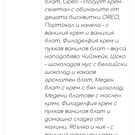
блат, Орео – Йогурт крем
съчетан с обичаните от
децата бисквитки OREO,
Портокал и канела – с
ванилия крем и ванилия
блат, Филаделфия крем и
пухкав ванилов блат – вкуса
наподобява Чийзкейк, Шоко
– шоколадов мус с белгийски
шоколад и какаов
ароматен блат, Меден
блат с крем с бял шоколад,
Медени блатове с маслен
крем, Филаделфия крем с
пухкав ванилов блат и
домашно сладко от
малини, Ябълка и чия – с
ванилия домашен крем и