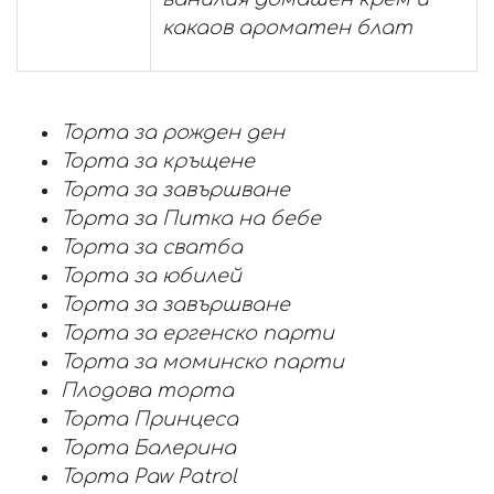
какаов ароматен блат
Торта за рожден ден
Торта за кръщене
Торта за завършване
Торта за Питка на бебе
Торта за сватба
Торта за юбилей
Торта за завършване
Торта за ергенско парти
Торта за моминско парти
Плодова торта
Торта Принцеса
Торта Балерина
Торта Paw Patrol