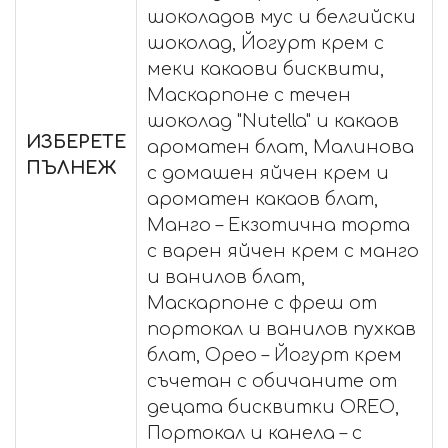
шоколадов мус и белгийски
шоколад, Йогурт крем с
меки какаови бисквити,
Маскарпоне с течен
шоколад "Nutella" и какаов
ИЗБЕРЕТЕ
ароматен блат, Малинова
ПЪЛНЕЖ
с домашен яйчен крем и
ароматен какаов блат,
Манго – Екзотична торта
с варен яйчен крем с манго
и ванилов блат,
Маскарпоне с фреш от
портокал и ванилов пухкав
блат, Орео – Йогурт крем
съчетан с обичаните от
децата бисквитки OREO,
Портокал и канела – с