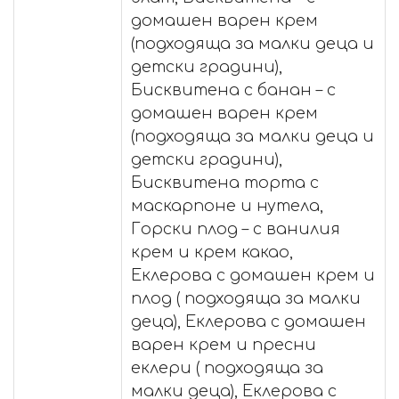
домашен варен крем
(подходяща за малки деца и
детски градини),
Бисквитена с банан – с
домашен варен крем
(подходяща за малки деца и
детски градини),
Бисквитена торта с
маскарпоне и нутела,
Горски плод – с ванилия
крем и крем какао,
Еклерова с домашен крем и
плод ( подходяща за малки
деца), Еклерова с домашен
варен крем и пресни
еклери ( подходяща за
малки деца), Еклерова с