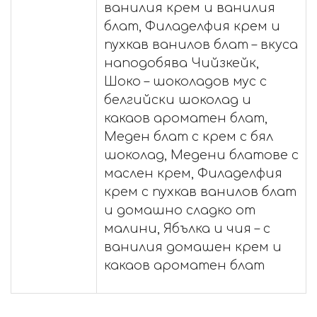
ванилия крем и ванилия
блат, Филаделфия крем и
пухкав ванилов блат – вкуса
наподобява Чийзкейк,
Шоко – шоколадов мус с
белгийски шоколад и
какаов ароматен блат,
Меден блат с крем с бял
шоколад, Медени блатове с
маслен крем, Филаделфия
крем с пухкав ванилов блат
и домашно сладко от
малини, Ябълка и чия – с
ванилия домашен крем и
какаов ароматен блат