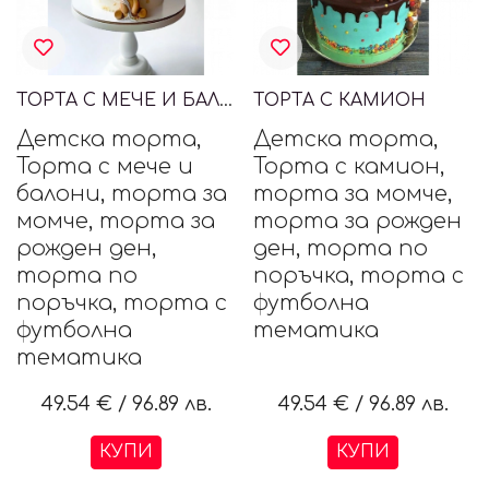
ТОРТА С МЕЧЕ И БАЛОНИ
ТОРТА С КАМИОН
Детска торта,
Детска торта,
Торта с мече и
Торта с камион,
балони, торта за
торта за момче,
момче, торта за
торта за рожден
рожден ден,
ден, торта по
торта по
поръчка, торта с
поръчка, торта с
футболна
футболна
тематика
тематика
49.54 €
/
96.89 лв.
49.54 €
/
96.89 лв.
КУПИ
КУПИ