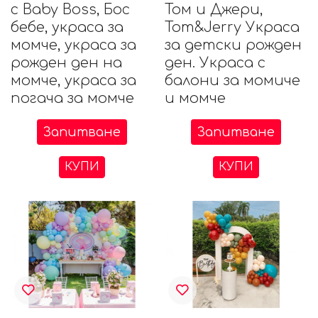
с Baby Boss, Бос
Том и Джери,
бебе, украса за
Tom&Jerry Украса
момче, украса за
за детски рожден
рожден ден на
ден. Украса с
момче, украса за
балони за момиче
погача за момче
и момче
Запитване
Запитване
КУПИ
КУПИ