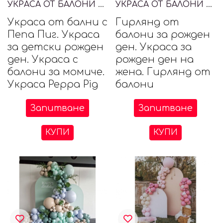
УКРАСА ОТ БАЛОНИ С PEPPA PIG, ПЕПА ПИГ
УКРАСА ОТ БАЛОНИ ЗА РОЖДЕН ДЕН
Украса от бални с
Гирлянд от
Пепа Пиг. Украса
балони за рожден
за детски рожден
ден. Украса за
ден. Украса с
рожден ден на
балони за момиче.
жена. Гирлянд от
Украса Peppa Pig
балони
Запитване
Запитване
КУПИ
КУПИ