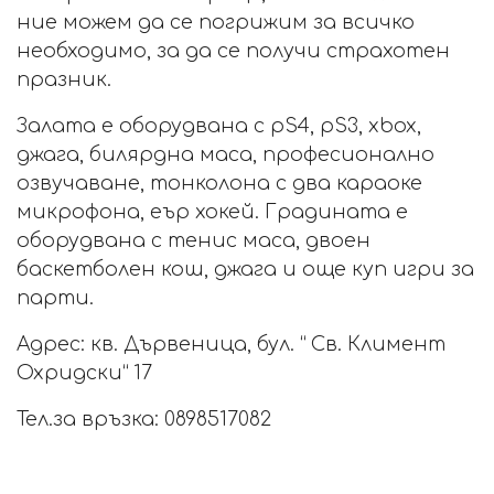
ние можем да се погрижим за всичко
необходимо, за да се получи страхотен
празник.
Залата е оборудвана с pS4, pS3, xbox,
джага, билярдна маса, професионално
озвучаване, тонколона с два караоке
микрофона, еър хокей. Градината е
оборудвана с тенис маса, двоен
баскетболен кош, джага и още куп игри за
парти.
Адрес: кв. Дървеница, бул. “ Св. Климент
Охридски“ 17
Тел.за връзка: 0898517082