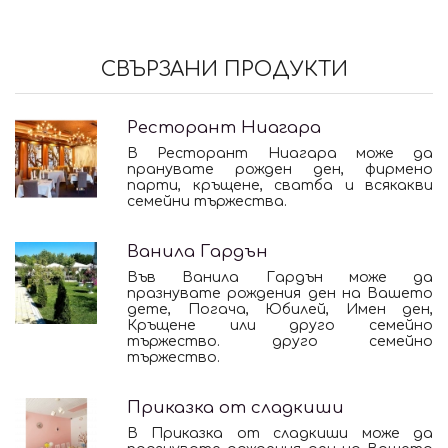
СВЪРЗАНИ ПРОДУКТИ
Ресторант Ниагара
В Ресторант Ниагара може да
пранувате рожден ден, фирмено
парти, кръщене, сватба и всякакви
семейни тържества.
Ванила Гардън
Във Ванила Гардън може да
празнувате рождения ден на Вашето
дете, Погача, Юбилей, Имен ден,
Кръщене или друго семейно
тържество. друго семейно
тържество.
Приказка от сладкиши
В Приказка от сладкиши може да