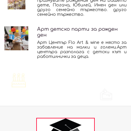
празнувате рождения ден на Вашето
дете, Погача, Юбилей, Имен ден или
друго семейно тържество. друго
семейно тържество.
Арт детско парти за рожден
ден
Арт Център Flo Art & wine е място за
забавление на малки и големи.Арт
центъра разполага с детски кът и
работилнички за деца.