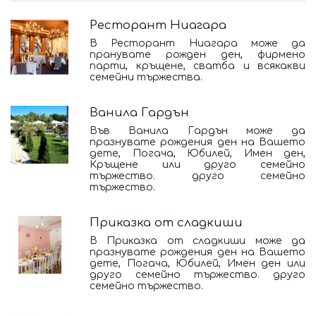
Ресторант Ниагара
В Ресторант Ниагара може да
пранувате рожден ден, фирмено
парти, кръщене, сватба и всякакви
семейни тържества.
Ванила Гардън
Във Ванила Гардън може да
празнувате рождения ден на Вашето
дете, Погача, Юбилей, Имен ден,
Кръщене или друго семейно
тържество. друго семейно
тържество.
Приказка от сладкиши
В Приказка от сладкиши може да
празнувате рождения ден на Вашето
дете, Погача, Юбилей, Имен ден или
друго семейно тържество. друго
семейно тържество.