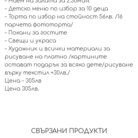
– Наем на залата за 2.30мин.
– Детско меню по избор за 10 деца
– Торта по избор на стойност 56лв. /16
парчета фототорта/
– Покани за гостите
– Свещи и украса
– Художник и всички материали за
рисуване на платно /картините
остават подарък за всяко дете/рисуване
върху текстил +30лв./
Цена – 305лв
Цена 305лв.
СВЪРЗАНИ ПРОДУКТИ