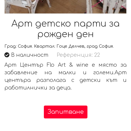
Арт детско парти за
рожден ден
Град:
София.
Квартал:
Гоце Делчев, град София.
В наличност
Референция: 22
Арт Център Flo Art & wine е място за
забавление на малки и големи.Арт
центъра разполага с детски кът и
работилнички за деца.
Запитване