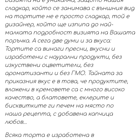
Визията ни е уникална, защото нашия
сладкар, който се занимава с външния вид
на тортите не е просто сладкар, той е
дизайнер, който ще изпипа до най-
малката подробност визията на Вашата
поръчка. А сега две думи и за вкуса:
Тортите са винаги пресни, вкусни и
изработени с наурални продукти, без
изкуствени оцветители, без
ароматизанти и без ГМО. Тайната за
приказния вкус е в това, че продуктите,
вложени в кремовете са с много високо
качество, а блатовете, еклерите и
бисквитките ги печем на място по
наша рецепта, с добавена капчица
любов...
Всяка торта е изработена в