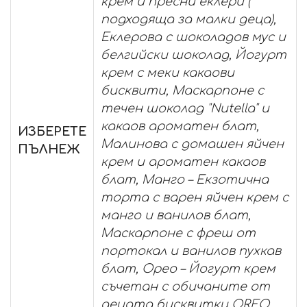
крем и пресни еклери (
подходяща за малки деца),
Еклерова с шоколадов мус и
белгийски шоколад, Йогурт
крем с меки какаови
бисквити, Маскарпоне с
течен шоколад "Nutella" и
какаов ароматен блат,
ИЗБЕРЕТЕ
Малинова с домашен яйчен
ПЪЛНЕЖ
крем и ароматен какаов
блат, Манго – Екзотична
торта с варен яйчен крем с
манго и ванилов блат,
Маскарпоне с фреш от
портокал и ванилов пухкав
блат, Орео – Йогурт крем
съчетан с обичаните от
децата бисквитки OREO,