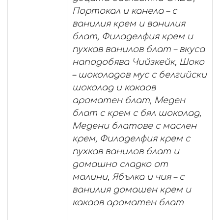
Портокал и канела – с
ванилия крем и ванилия
блат, Филаделфия крем и
пухкав ванилов блат – вкуса
наподобява Чийзкейк, Шоко
– шоколадов мус с белгийски
шоколад и какаов
ароматен блат, Меден
блат с крем с бял шоколад,
Медени блатове с маслен
крем, Филаделфия крем с
пухкав ванилов блат и
домашно сладко от
малини, Ябълка и чия – с
ванилия домашен крем и
какаов ароматен блат