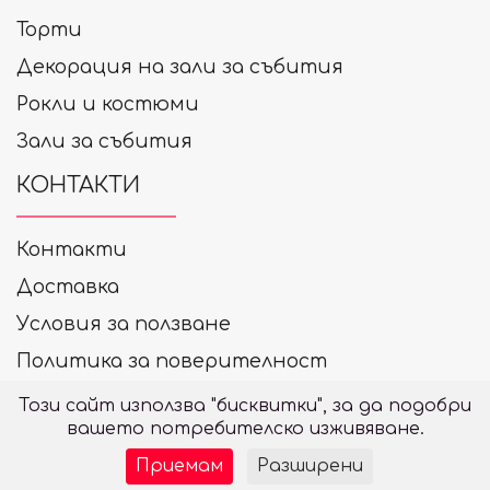
Торти
Декорация на зали за събития
Рокли и костюми
Зали за събития
КОНТАКТИ
Контакти
Доставка
Условия за ползване
Политика за поверителност
+359 878 33 99 20
Този сайт използва "бисквитки", за да подобри
вашето потребителско изживяване.
Приемам
Разширени
© 2026, Powered by
Webixty