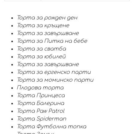
Торта за рожден ден
Торта за кръщене
Торта за завършване
Торта за Питка на бебе
Торта за сватба
Торта за юбилей
Торта за завършване
Торта за ергенско парти
Торта за моминско парти
Плодова торта
Торта Принцеса
Торта Балерина
Торта Paw Patrol
Торта Spiderman
Торта Футболна топка