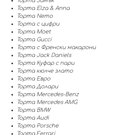
Торта Замък
Торта Elza & Anna
Торта Nemo
Торта с цифри
Торта Moet
Торта Gucci
Торта с Френски макарони
Торта Jack Daniels
Торта Куфар с пари
Торта кюлче злато
Торта Евро
Торта Долари
Торта Mercedes-Benz
Торта Mercedes AMG
Торта BMW
Торта Audi
Торта Porsche
Торта Ferrari