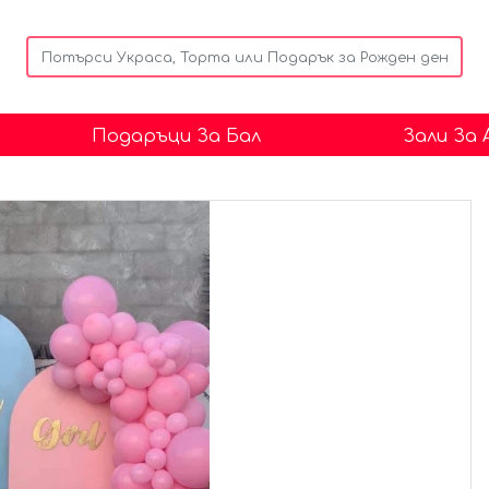
Подаръци За Бал
Зали За