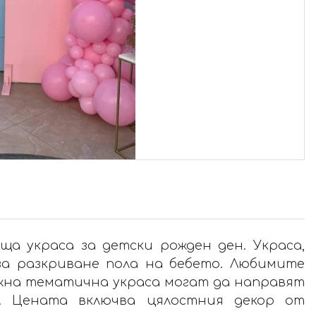
ща украса за детски рожден ден. Украса,
за разкриване пола на бебето. Любимите
жна тематична украса могат да направят
. Цената включва цялостния декор от