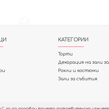
ЦИ
КАТЕГОРИИ
Торти
Декорация на зали з
ри
Рокли и костюми
Зали за събития
ки", за да подобри вашето потребителско изживяв