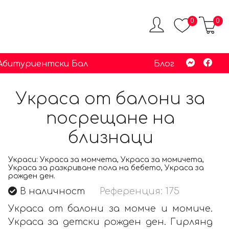
0
0
 Абитуриентски Бал
Блог
Украса от балони за
посрещане на
близнаци
Украси:
Украса за момчета, Украса за момичета,
Украса за разкриване пола на бебето, Украса за
рожден ден.
В наличност
Референция: 175
Украса от балони за момче и момиче.
Украса за детски рожден ден. Гирлянд