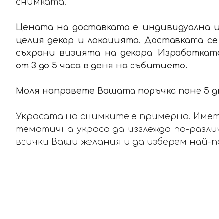
снимката.
Цената на доставката е индивидуална и
целия декор и локацията. Доставката се
съхрани визията на декора. Изработка
от 3 до 5 часа в деня на събитието.
Моля направете Вашата поръчка поне 5 д
Украсата на снимките е примерна. Имет
тематична украса да изглежда по-различ
всички Ваши желания и да изберем най-п