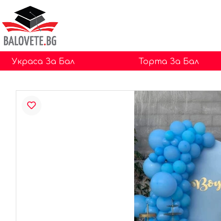
Украса За Бал
Торта За Бал