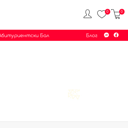
0
0
 Абитуриентски Бал
Блог