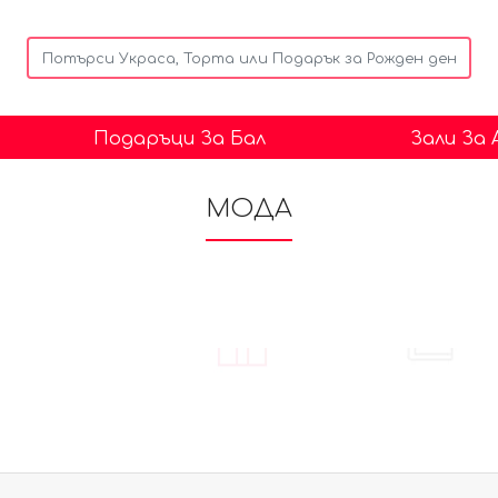
Подаръци За Бал
Зали За
МОДА