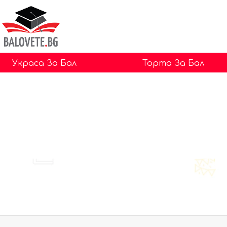
Украса За Бал
Торта За Бал